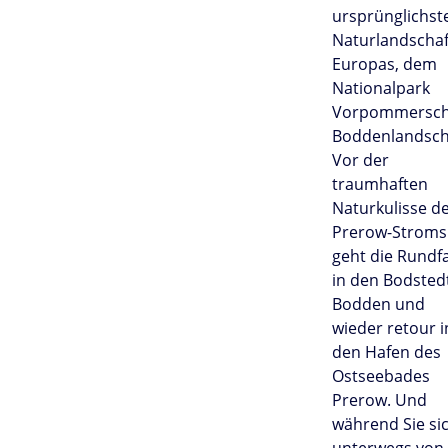
ursprünglichst
Naturlandscha
Europas, dem
Nationalpark
Vorpommersc
Boddenlandsch
Vor der
traumhaften
Naturkulisse d
Prerow-Stroms
geht die Rundf
in den Bodsted
Bodden und
wieder retour i
den Hafen des
Ostseebades
Prerow. Und
während Sie si