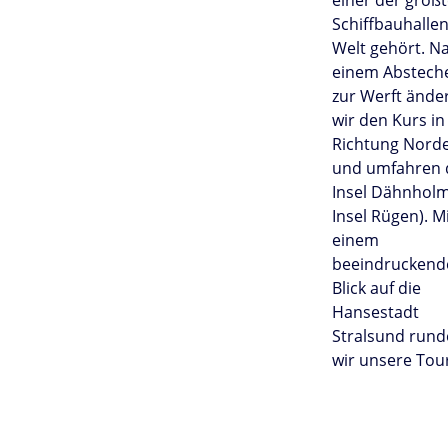
einer der größ
Schiffbauhalle
Welt gehört. N
einem Abstech
zur Werft ände
wir den Kurs in
Richtung Nord
und umfahren 
Insel Dähnholm
Insel Rügen). M
einem
beeindruckend
Blick auf die
Hansestadt
Stralsund run
wir unsere Tou